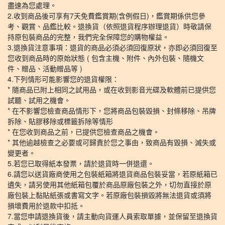
盡速為您處理。
2.收到商品後可享有7天免費鑑賞期(含例假日)，鑑賞期係供您參
考、觀賞、品鑑比較。退換貨（依照退貨程序辦理退貨）時敬請保
持原包裝商品的完整，我們完全保障您的購物權益。
3.退換貨注意事項：退貨的商品必須必須回復原狀，亦即必須回復至
您收到商品時的原始狀態 ( 包含主機、附件、內外包裝、隨機文
件、贈品、活動贈品等 )
4.下列情形可能影響您的退貨權限：
* 隨商品已附上相同之試用品，或在收到影音光碟及軟體前已提供您
試聽、試用之機會。
* 在不影響您檢查商品情形下，您將商品包裝毀損、封條移除、吊牌
拆除、貼膠移除或標籤拆除等情形
* 在您收到商品之前，已提供您檢查商品之機會。
* 其他逾越檢查之必要或可歸責於您之事由，致商品有毀損、滅失或
變更者。
5.若您已取得紙本發票，請於退貨時一併退還。
6.請您以送貨廠商使用之包裝紙箱將退貨商品包裝妥當，若原紙箱已
遺失，請另使用其他紙箱包覆於商品原廠包裝之外，切勿直接於原
廠包裝上黏貼紙張或書寫文字。若原廠包裝損毀將無法退貨或須將
損壞費用於退款中扣抵。
7.當您申請退換貨後，請主動向貨運人員索取單據，並保留至退換貨