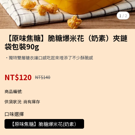
1
/
2
【原味焦糖】脆糖爆米花（奶素）夾鏈
袋包裝90g
·獨特雙層糖衣讓口感吃起來增添了不少酥脆感
NT$120
NT$140
商品編號:
供貨狀況:
尚有庫存
口味選擇
【原味焦糖】脆糖爆米花(奶素）