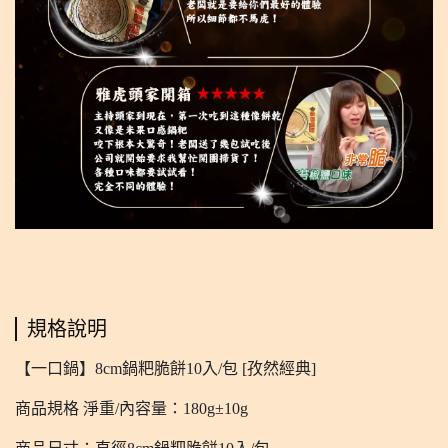
規格說明
【一口鍋】8cm鍋粑脆餅10入/包 [孜然經典]
商品規格 淨重/內容量：180g±10g