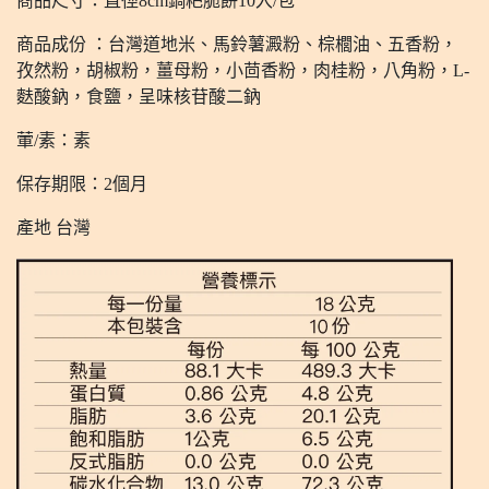
商品尺寸：直徑8cm鍋粑脆餅10入/包
商品成份 ：台灣道地米、馬鈴薯澱粉、棕櫚油、五香粉，
孜然粉，胡椒粉，薑母粉，小茴香粉，肉桂粉，八角粉，L-
麩酸鈉，食鹽，呈味核苷酸二鈉
葷/素：素
保存期限：2個月
產地 台灣