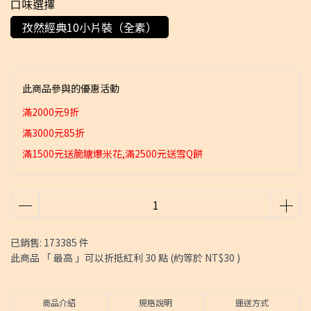
口味選擇
孜然經典10小片裝（全素）
此商品參與的優惠活動
滿2000元9折
滿3000元85折
滿1500元送脆糖爆米花,滿2500元送雪Q餅
已銷售: 173385 件
此商品 「 最高 」可以折抵紅利
30
點 (約等於
NT$30
)
商品介紹
規格說明
運送方式