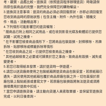
考、觀賞、品鑑比較。退換貨（依照退貨程序辦理退貨）時敬請保
持原包裝商品的完整，我們完全保障您的購物權益。
3.退換貨注意事項：退貨的商品必須必須回復原狀，亦即必須回復至
您收到商品時的原始狀態 ( 包含主機、附件、內外包裝、隨機文
件、贈品、活動贈品等 )
4.下列情形可能影響您的退貨權限：
* 隨商品已附上相同之試用品，或在收到影音光碟及軟體前已提供您
試聽、試用之機會。
* 在不影響您檢查商品情形下，您將商品包裝毀損、封條移除、吊牌
拆除、貼膠移除或標籤拆除等情形
* 在您收到商品之前，已提供您檢查商品之機會。
* 其他逾越檢查之必要或可歸責於您之事由，致商品有毀損、滅失或
變更者。
5.若您已取得紙本發票，請於退貨時一併退還。
6.請您以送貨廠商使用之包裝紙箱將退貨商品包裝妥當，若原紙箱已
遺失，請另使用其他紙箱包覆於商品原廠包裝之外，切勿直接於原
廠包裝上黏貼紙張或書寫文字。若原廠包裝損毀將無法退貨或須將
損壞費用於退款中扣抵。
7.當您申請退換貨後，請主動向貨運人員索取單據，並保留至退換貨
完成，以利日後查詢。