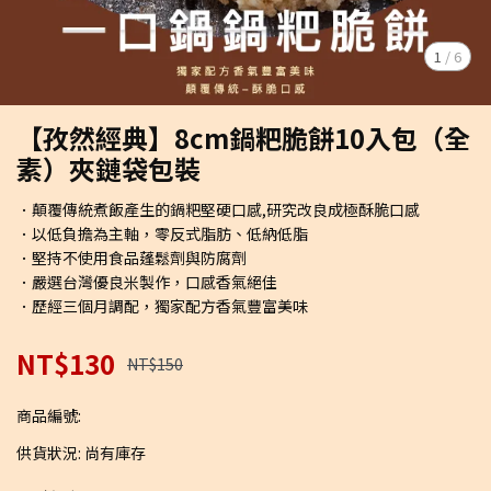
1
/
6
【孜然經典】8cm鍋粑脆餅10入包（全
素）夾鏈袋包裝
．顛覆傳統煮飯產生的鍋粑堅硬口感,研究改良成極酥脆口感
．以低負擔為主軸，零反式脂肪、低納低脂
．堅持不使用食品蓬鬆劑與防腐劑
．嚴選台灣優良米製作，口感香氣絕佳
．歷經三個月調配，獨家配方香氣豐富美味
NT$130
NT$150
商品編號:
供貨狀況:
尚有庫存